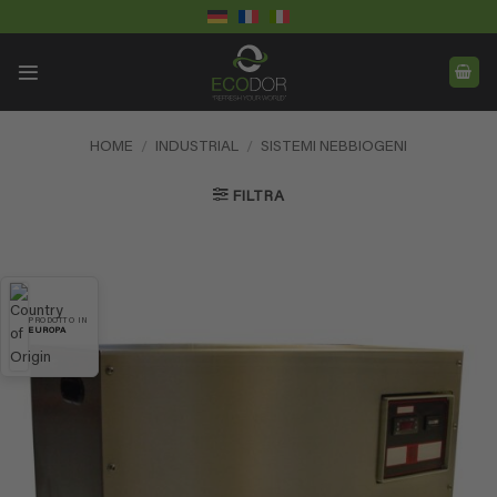
Salta
ai
contenuti
HOME
/
INDUSTRIAL
/
SISTEMI NEBBIOGENI
FILTRA
PRODOTTO IN
EUROPA