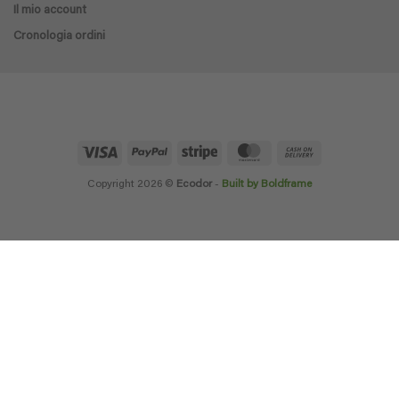
Il mio account
Cronologia ordini
Visa
PayPal
Stripe
MasterCard
Cash
On
Delivery
Copyright 2026 ©
Ecodor
-
Built by Boldframe
×