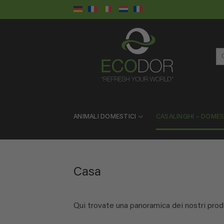
Salta
ai
contenuti
Ce
ANIMALI DOMESTICI
CASALINGHI – DOME
Casa
Qui trovate una panoramica dei nostri prodo