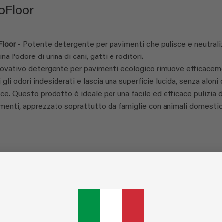
oFloor
Floor
- Potente detergente per pavimenti che pulisce e neutrali
ina l'odore di urina di cani, gatti e roditori.
novativo detergente per pavimenti ecologico rimuove efficace
i gli odori indesiderati e lascia una superficie lucida, senza aloni 
sce. Questo prodotto è ideale per una facile ed efficace pulizia 
menti, apprezzato soprattutto da famiglie con animali domestic
ECOFLOOR
Visualizzazione di 2 r