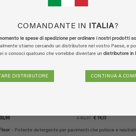
-10%
COMANDANTE IN
ITALIA
?
momento le spese di spedizione per ordinare i nostri prodotti so
lmente stiamo cercando un distributore nel vostro Paese, e p
Sei o conosci qualcuno che vorrebbe diventare un
distributore in 
TARE DISTRIBUTORE
CONTINUA A COM
coFloor Detergente per
EcoFloor detergente per
vimenti – 1 litro di
pavimenti – 2,5 litro di
oncentrato
concentrato
(7)
(2)
alutato
5
Valutato
5
Il
Il
32,95
€
82,37
€
74,13
prezzo
prezzo
u 5
su 5
originale
attuale
Floor
– Potente detergente per pavimenti che pulisce e neutralizza
era:
è:
€ 82,37.
€ 74,13.