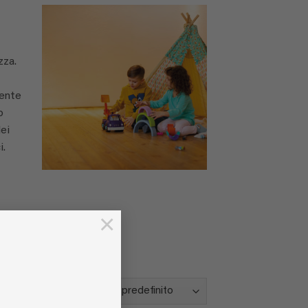
zza.
mente
o
dei
i.
×
isultati