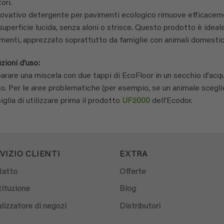
ori.
novativo detergente per pavimenti ecologico rimuove efficacement
superficie lucida, senza aloni o strisce. Questo prodotto è ideale
menti, apprezzato soprattutto da famiglie con animali domestic
uzioni d'uso:
arare una miscela con due tappi di EcoFloor in un secchio d'acqu
to. Per le aree problematiche (per esempio, se un animale scegli
iglia di utilizzare prima il prodotto
UF2000
dell’Ecodor.
VIZIO CLIENTI
EXTRA
tatto
Offerte
ituzione
Blog
lizzatore di negozi
Distributori