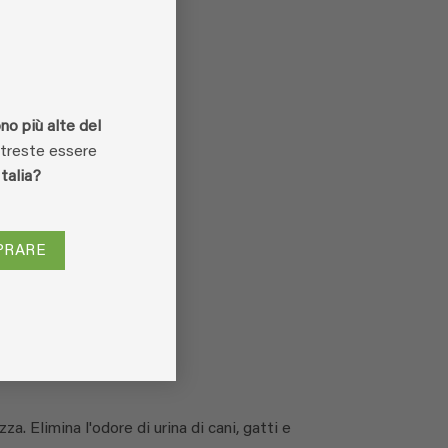
no più alte del
otreste essere
Italia?
PRARE
. Elimina l'odore di urina di cani, gatti e