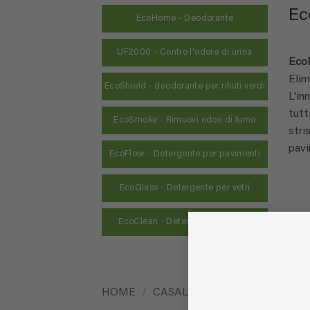
Ec
EcoHome - Deodorante
UF2000 - Contro l'odore di urina
Eco
Elim
EcoShield - deodorante per rifiuti verdi
L'in
tutt
EcoSmoke - Rimuovi odori di fumo
stri
pavi
EcoFloor - Detergente per pavimenti
EcoGlass - Detergente per vetri
EcoClean - Detergente multiuso
HOME
/
CASALINGHI - DOMESTICO
/