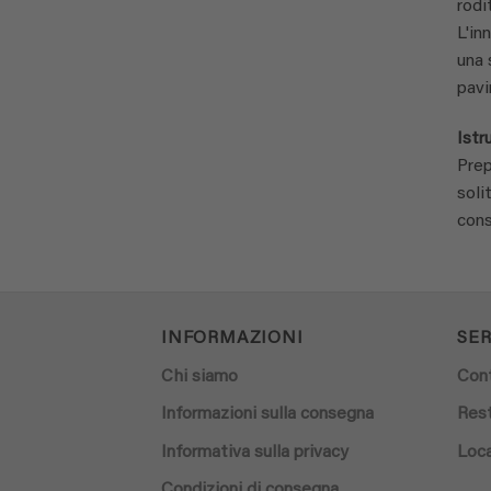
rodit
L'in
una 
pavi
Istr
Prep
soli
cons
INFORMAZIONI
SER
Chi siamo
Con
Informazioni sulla consegna
Rest
Informativa sulla privacy
Loca
Condizioni di consegna