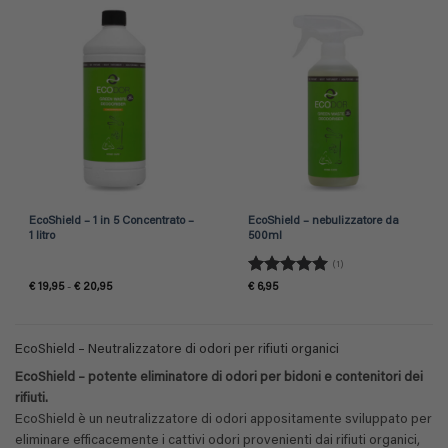
EcoShield – 1 in 5 Concentrato –
EcoShield – nebulizzatore da
1 litro
500ml
(1)
Valutato
5
Fascia
€
19,95
-
€
20,95
€
6,95
di
su 5
prezzo:
da
€ 19,95
a
EcoShield – Neutralizzatore di odori per rifiuti organici
€ 20,95
EcoShield – potente eliminatore di odori per bidoni e contenitori dei
rifiuti.
EcoShield è un neutralizzatore di odori appositamente sviluppato per
eliminare efficacemente i cattivi odori provenienti dai rifiuti organici,