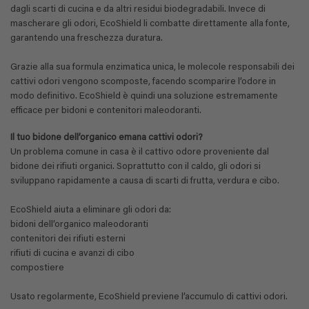
dagli scarti di cucina e da altri residui biodegradabili. Invece di
mascherare gli odori, EcoShield li combatte direttamente alla fonte,
garantendo una freschezza duratura.
Grazie alla sua formula enzimatica unica, le molecole responsabili dei
cattivi odori vengono scomposte, facendo scomparire l’odore in
modo definitivo. EcoShield è quindi una soluzione estremamente
efficace per bidoni e contenitori maleodoranti.
Il tuo bidone dell’organico emana cattivi odori?
Un problema comune in casa è il cattivo odore proveniente dal
bidone dei rifiuti organici. Soprattutto con il caldo, gli odori si
sviluppano rapidamente a causa di scarti di frutta, verdura e cibo.
EcoShield aiuta a eliminare gli odori da:
bidoni dell’organico maleodoranti
contenitori dei rifiuti esterni
rifiuti di cucina e avanzi di cibo
compostiere
Usato regolarmente, EcoShield previene l’accumulo di cattivi odori.