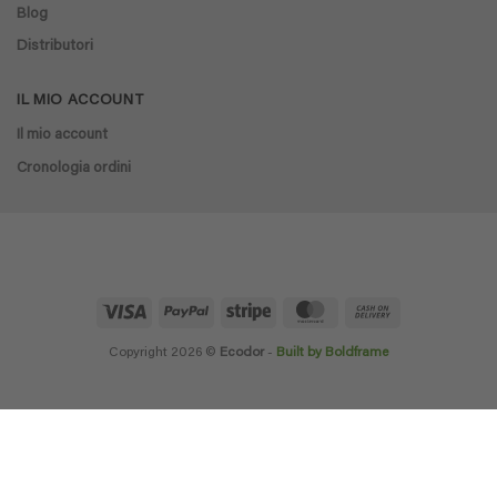
Blog
Distributori
IL MIO ACCOUNT
Il mio account
Cronologia ordini
Visa
PayPal
Stripe
MasterCard
Cash
On
Delivery
Copyright 2026 ©
Ecodor
-
Built by Boldframe