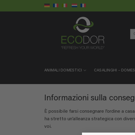
Salta
ai
contenuti
Ce
ANIMALI DOMESTICI
CASALINGHI – DOME
Informazioni sulla conse
È possibile farsi consegnare l’ordine a casa
ha stretto un’alleanza strategica con dive
voi.