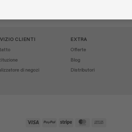
VIZIO CLIENTI
EXTRA
tatto
Offerte
ituzione
Blog
lizzatore di negozi
Distributori
Visa
PayPal
Stripe
MasterCard
Cash
On