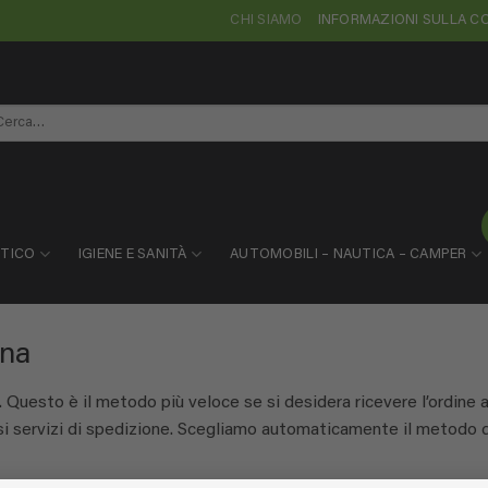
CHI SIAMO
INFORMAZIONI SULLA 
rca:
STICO
IGIENE E SANITÀ
AUTOMOBILI – NAUTICA – CAMPER
gna
. Questo è il metodo più veloce se si desidera ricevere l’ordine a
rsi servizi di spedizione. Scegliamo automaticamente il metodo 