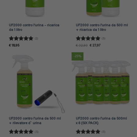
UF2000 contro l’urina – ricarica
UF2000 contro l’urina da 500 ml
da 1 litro
+ ricarica da 1 litro
(2)
(5)
Valutato
5
Valutato
5
Il
Il
€
18,95
€
32,90
€
27,97
prezzo
prezzo
su 5
su 5
originale
attuale
era:
è:
-25%
€ 32,90.
€ 27,97.
UF2000 contro l’urina da 500 ml
UF2000 contro l’urina da 500ml
+ rilevatore d` urina
x 6 (SIX PACK)
(5)
(5)