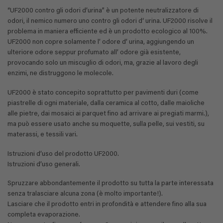
prezzo
prezzo
su 5
originale
attuale
“UF2000 contro gli odori d’urina” è un potente neutralizzatore di
era:
è:
€ 47,38.
€ 39,95.
odori, il nemico numero uno contro gli odori d‘ urina. UF2000 risolve il
problema in maniera efficiente ed è un prodotto ecologico al 100%.
UF2000 non copre solamente l’ odore d’ urina, aggiungendo un
ulteriore odore seppur profumato all’ odore già esistente,
provocando solo un miscuglio di odori, ma, grazie al lavoro degli
enzimi, ne distruggono le molecole.
UF2000 è stato concepito soprattutto per pavimenti duri (come
piastrelle di ogni materiale, dalla ceramica al cotto, dalle maioliche
alle pietre, dai mosaici ai parquet fino ad arrivare ai pregiati marmi.),
ma può essere usato anche su moquette, sulla pelle, sui vestiti, su
materassi, e tessili vari.
Istruzioni d’uso del prodotto UF2000.
Istruzioni d’uso generali.
Spruzzare abbondantemente il prodotto su tutta la parte interessata
senza tralasciare alcuna zona (è molto importante!).
Lasciare che il prodotto entri in profondità e attendere fino alla sua
completa evaporazione.