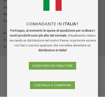
EXTRA
Offerte
Blog
Distributori
COMANDANTE IN
ITALIA
?
Purtroppo, al momento le spese di spedizione per ordinare i
IL MIO ACCOUNT
nostri prodotti sono più alte del normale.
Attualmente stiamo
Il mio account
cercando un distributore nel vostro Paese, e potreste essere
voi! Sei o conosci qualcuno che vorrebbe diventare un
Cronologia ordini
distributore in Italia?
DIVENTARE DISTRIBUTORE
Visa
PayPal
Stripe
MasterCard
Cash
On
CONTINUA A COMPRARE
Delivery
Copyright 2026 ©
Ecodor
-
Built by Boldframe