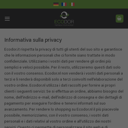
Salta
ai
contenuti
Informativa sulla privacy
Ecodor.it rispetta la privacy di tutti gli utenti del suo sito e garantisce
che le informazioni personali che ci fornite siano trattate in modo
confidenziale. Utilizziamo i vostri dati per rendere gli ordini più
semplici e veloci possibile. Per il resto, utilizzeremo questi dati solo
con il vostro consenso. Ecodor.nl non venderà i vostri dati personali a
terzi e li renderà disponibili solo a terzi coinvolti nell’elaborazione del
vostro ordine. Ecodor.nl utilizza i dati raccolti per fornire ai propri
clienti i seguenti servizi: Se si effettua un ordine, abbiamo bisogno del
nome, dell’indirizzo e-mail, dell’indirizzo di consegna e dei dettagli di
pagamento per eseguire l’ordine e tenervi informati sul suo
avanzamento. Per rendere lo shopping su Ecodor.nl il più piacevole
possibile, memorizziamo, con il vostro consenso, i vostri dati
personali e i dati relativi al vostro ordine e all’utilizzo dei nostri
servizi. Questo ci permette di personalizzare il sito web e di