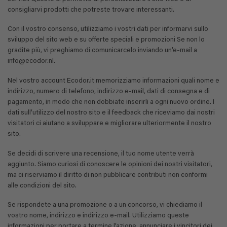
consigliarvi prodotti che potreste trovare interessanti.
Con il vostro consenso, utilizziamo i vostri dati per informarvi sullo
sviluppo del sito web e su offerte speciali e promozioni Se non lo
gradite più, vi preghiamo di comunicarcelo inviando un’e-mail a
info@ecodor.nl.
Nel vostro account Ecodor.it memorizziamo informazioni quali nome e
indirizzo, numero di telefono, indirizzo e-mail, dati di consegna e di
pagamento, in modo che non dobbiate inserirli a ogni nuovo ordine. I
dati sull’utilizzo del nostro sito e il feedback che riceviamo dai nostri
visitatori ci aiutano a sviluppare e migliorare ulteriormente il nostro
sito.
Se decidi di scrivere una recensione, il tuo nome utente verrà
aggiunto. Siamo curiosi di conoscere le opinioni dei nostri visitatori,
ma ci riserviamo il diritto di non pubblicare contributi non conformi
alle condizioni del sito.
Se rispondete a una promozione o a un concorso, vi chiediamo il
vostro nome, indirizzo e indirizzo e-mail. Utilizziamo queste
informazioni per portare a termine l’azione, annunciare i vincitori dei