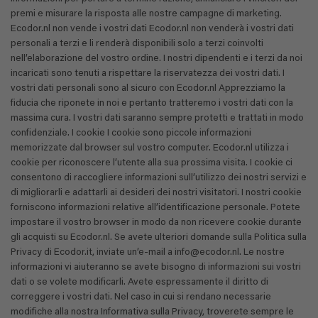
premi e misurare la risposta alle nostre campagne di marketing.
Ecodor.nl non vende i vostri dati Ecodor.nl non venderà i vostri dati
personali a terzi e li renderà disponibili solo a terzi coinvolti
nell’elaborazione del vostro ordine. I nostri dipendenti e i terzi da noi
incaricati sono tenuti a rispettare la riservatezza dei vostri dati. I
vostri dati personali sono al sicuro con Ecodor.nl Apprezziamo la
fiducia che riponete in noi e pertanto tratteremo i vostri dati con la
massima cura. I vostri dati saranno sempre protetti e trattati in modo
confidenziale. I cookie I cookie sono piccole informazioni
memorizzate dal browser sul vostro computer. Ecodor.nl utilizza i
cookie per riconoscere l’utente alla sua prossima visita. I cookie ci
consentono di raccogliere informazioni sull’utilizzo dei nostri servizi e
di migliorarli e adattarli ai desideri dei nostri visitatori. I nostri cookie
forniscono informazioni relative all’identificazione personale. Potete
impostare il vostro browser in modo da non ricevere cookie durante
gli acquisti su Ecodor.nl. Se avete ulteriori domande sulla Politica sulla
Privacy di Ecodor.it, inviate un’e-mail a info@ecodor.nl. Le nostre
informazioni vi aiuteranno se avete bisogno di informazioni sui vostri
dati o se volete modificarli. Avete espressamente il diritto di
correggere i vostri dati. Nel caso in cui si rendano necessarie
modifiche alla nostra Informativa sulla Privacy, troverete sempre le