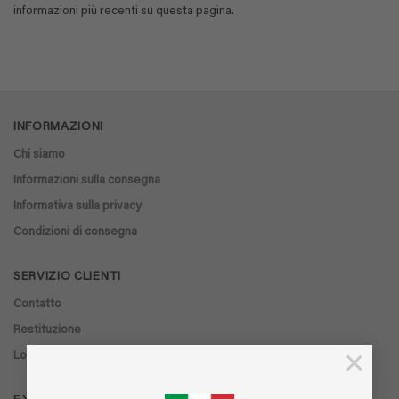
informazioni più recenti su questa pagina.
INFORMAZIONI
Chi siamo
Informazioni sulla consegna
Informativa sulla privacy
Condizioni di consegna
SERVIZIO CLIENTI
Contatto
Restituzione
×
Localizzatore di negozi