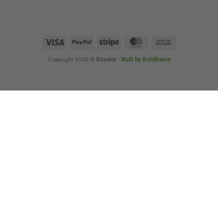
Visa
PayPal
Stripe
MasterCard
Cash
On
Delivery
Copyright 2026 ©
Ecodor
-
Built by Boldframe
×
COMANDANTE IN
ITALIA
?
Purtroppo, al momento le spese di spedizione per ordinare i