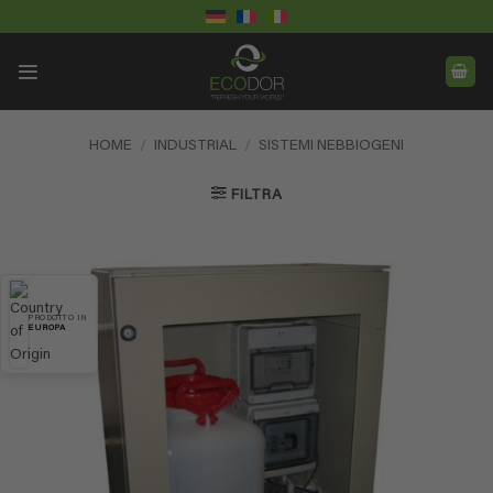
Salta
ai
contenuti
HOME
/
INDUSTRIAL
/
SISTEMI NEBBIOGENI
FILTRA
PRODOTTO IN
EUROPA