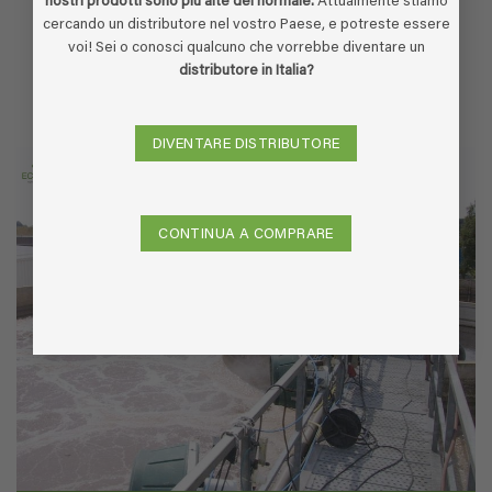
nostri prodotti sono più alte del normale.
Attualmente stiamo
Altri video
cercando un distributore nel vostro Paese, e potreste essere
voi! Sei o conosci qualcuno che vorrebbe diventare un
distributore in Italia?
DIVENTARE DISTRIBUTORE
CONTINUA A COMPRARE