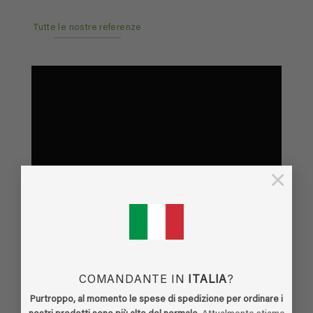
Tutte le nostre referenze
×
GUARDA I NOSTRI PROGETTI PRECEDENTI
Video clip
COMANDANTE IN
ITALIA
?
Ecco alcuni video di progetti realizzati da Ecodor.
Purtroppo, al momento le spese di spedizione per ordinare i