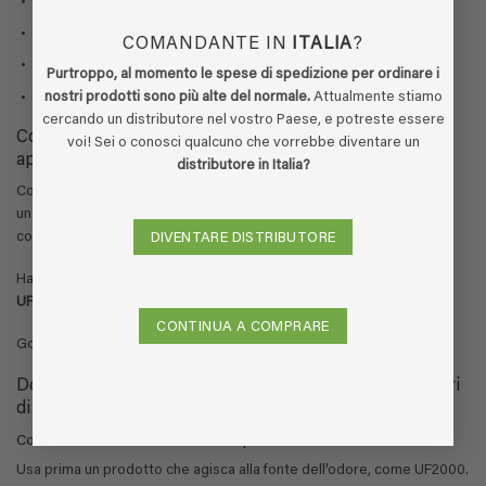
adatto all’uso quotidiano
ideale per case con animali domestici
COMANDANTE IN
ITALIA
?
lascia i pavimenti senza aloni
Purtroppo, al momento le spese di spedizione per ordinare i
formula ecologica
nostri prodotti sono più alte del normale.
Attualmente stiamo
cercando un distributore nel vostro Paese, e potreste essere
Conclusione: un pavimento fresco inizia con il giusto
voi! Sei o conosci qualcuno che vorrebbe diventare un
approccio
distributore in Italia?
Con EcoFloor scegli un detergente che fa più che pulire. Garantisce
un ambiente fresco e, grazie alla sua alta concentrazione, è molto
conveniente.
DIVENTARE DISTRIBUTORE
Hai problemi con odori di urina persistenti? Combina EcoFloor con
UF2000
per ottenere il miglior risultato.
CONTINUA A COMPRARE
Goditi ogni giorno un pavimento pulito, fresco e igienico.
Domande frequenti sui detergenti per pavimenti e odori
di urina
Come eliminare l’odore di urina dal pavimento?
Usa prima un prodotto che agisca alla fonte dell’odore, come UF2000.