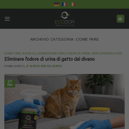
Salta
ai
contenuti
ARCHIVIO CATEGORIA:
COME FARE
COME FARE
,
GUIDA ALLA RIMOZIONE DEGLI ODORI DI URINA
,
NON CATEGORIZZATO
Eliminare l’odore di urina di gatto dal divano
PUBBLICATO IL
27 MARZO 2026
DA
ADMIN
27
Mar