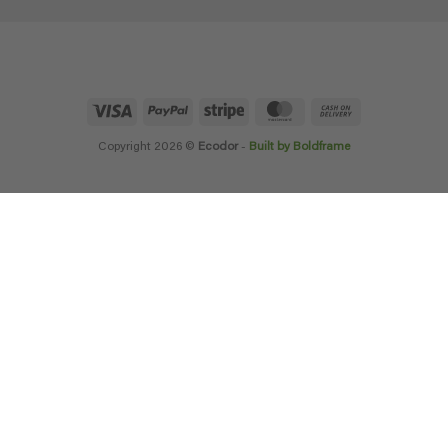
Visa
PayPal
Stripe
MasterCard
Cash
On
Delivery
Copyright 2026 ©
Ecodor
-
Built by Boldframe