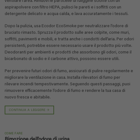
ventilare l’area. Rimuovi le particelle di fuliggine sciolte con un
aspirapolvere con filtro HEPA, pulisci le pareti e i soffitti con un
detergente delicato e acqua calda, e lava accuratamente i tessuti.
Dopo la pulizia, usa Ecodor EcoSmoke per neutralizzare l’odore di
bruciato rimasto. Spruzza il prodotto sulle aree colpite, come muri,
soffitti, pavimenti e mobili, e tratta anche i condotti dell’aria. Per odori
persistenti, potrebbe essere necessario usare il prodotto più volte.
Deodoranti per ambienti e prodotti che assorbono gli odori, come il
bicarbonato di sodio e il carbone attivo, possono essere utili.
Per prevenire futuri odori di fumo, assicurati di pulire regolarmente e
migliorare la ventilazione in casa. Installa rilevatori di fumo per
rilevare incendi tempestivamente. Seguendo questi passaggi, puoi
rimuovere efficacemente l’odore di fumo e rendere la tua casa di
nuovo fresca e abitabile.
CONTINUA A LEGGERE
→
COME FARE
Rimozione dell’odore di urina