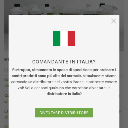
×
MESSAGGI RECENTI
COMANDANTE IN
ITALIA
?
Purtroppo, al momento le spese di spedizione per ordinare i
Eliminare l’odore di urina di gatto dal divano
nostri prodotti sono più alte del normale.
Attualmente stiamo
Detergente per pavimenti contro l’odore di urina: come eliminare
cercando un distributore nel vostro Paese, e potreste essere
definitivamente l’urina di gatto e di cane
voi! Sei o conosci qualcuno che vorrebbe diventare un
distributore in Italia?
Come eliminare l’odore di vomito dal divano? La guida completa per
un salotto fresco.
La guida definitiva al controllo naturale degli odori – Senza sostanze
DIVENTARE DISTRIBUTORE
chimiche nocive
Rimuovere l’urina dalla pelle