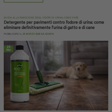
GUIDA ALLA RIMOZIONE DEGLI ODORI DI URINA
,
COME FARE
Detergente per pavimenti contro l’odore di urina: come
eliminare definitivamente l’urina di gatto e di cane
PUBBLICATO IL
25 MARZO 2026
DA
ADMIN
25
Mar