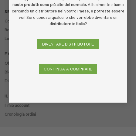
nostri prodotti sono più alte del normale.
Attualmente stiamo
cercando un distributore nel vostro Paese, e potreste essere
SERVIZIO CLIENTI
voi! Sei o conosci qualcuno che vorrebbe diventare un
Contatto
distributore in Italia?
Restituzione
Localizzatore di negozi
DIVENTARE DISTRIBUTORE
EXTRA
Offerte
CONTINUA A COMPRARE
Blog
Distributori
IL MIO ACCOUNT
Il mio account
Cronologia ordini