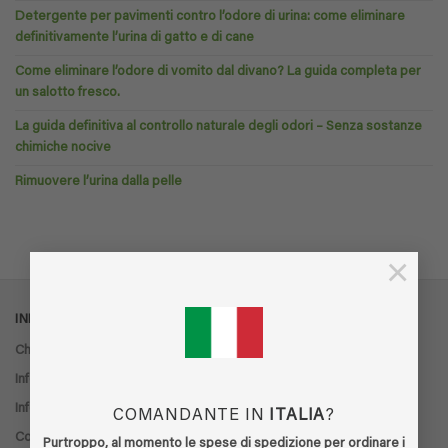
Detergente per pavimenti contro l’odore di urina: come eliminare
definitivamente l’urina di gatto e di cane
Come eliminare l’odore di vomito dal divano? La guida completa per
un salotto fresco.
La guida definitiva al controllo naturale degli odori – Senza sostanze
chimiche nocive
Rimuovere l’urina dalla pelle
×
INFORMAZIONI
Chi siamo
Informazioni sulla consegna
Informativa sulla privacy
COMANDANTE IN
ITALIA
?
Condizioni di consegna
Purtroppo, al momento le spese di spedizione per ordinare i