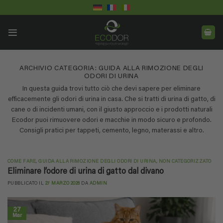
Salta
ai
contenuti
ARCHIVIO CATEGORIA:
GUIDA ALLA RIMOZIONE DEGLI
ODORI DI URINA
In questa guida trovi tutto ciò che devi sapere per eliminare
efficacemente gli odori di urina in casa. Che si tratti di urina di gatto, di
cane o di incidenti umani, con il giusto approccio e i prodotti naturali
Ecodor puoi rimuovere odori e macchie in modo sicuro e profondo.
Consigli pratici per tappeti, cemento, legno, materassi e altro.
COME FARE
,
GUIDA ALLA RIMOZIONE DEGLI ODORI DI URINA
,
NON CATEGORIZZATO
Eliminare l’odore di urina di gatto dal divano
PUBBLICATO IL
27 MARZO 2026
DA
ADMIN
27
Mar