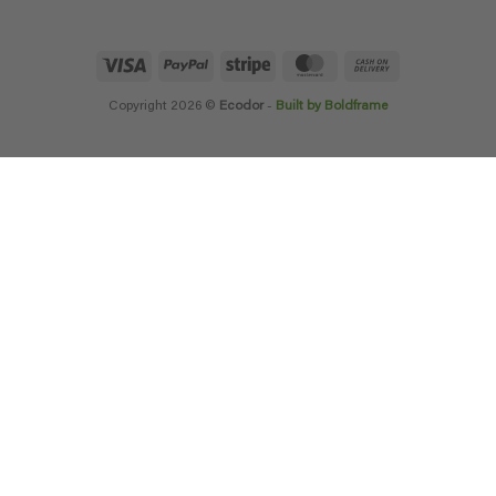
Visa
PayPal
Stripe
MasterCard
Cash
On
Delivery
Copyright 2026 ©
Ecodor
-
Built by Boldframe