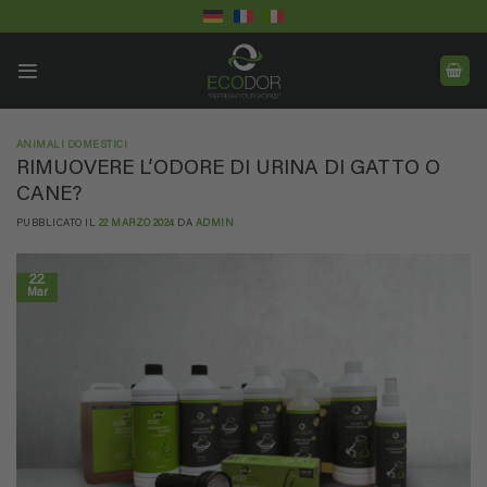
Salta
ai
contenuti
ANIMALI DOMESTICI
RIMUOVERE L’ODORE DI URINA DI GATTO O
CANE?
PUBBLICATO IL
22 MARZO 2024
DA
ADMIN
22
Mar