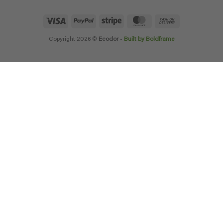
Visa
PayPal
Stripe
MasterCard
Cash
On
Delivery
Copyright 2026 ©
Ecodor
-
Built by Boldframe