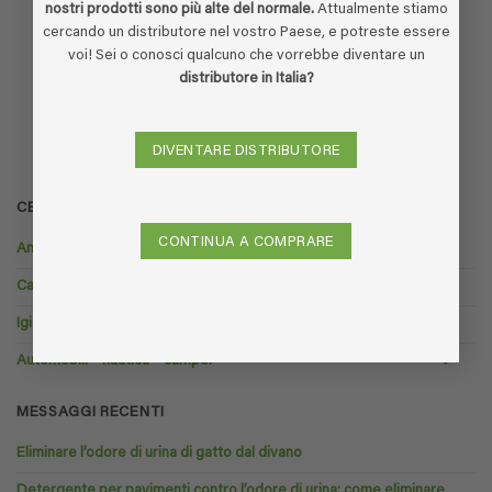
nostri prodotti sono più alte del normale.
Attualmente stiamo
cercando un distributore nel vostro Paese, e potreste essere
voi! Sei o conosci qualcuno che vorrebbe diventare un
distributore in Italia?
DIVENTARE DISTRIBUTORE
CERCA NEI PRODOTTI
CONTINUA A COMPRARE
Animali domestici
Casalinghi – domestico
Igiene e sanità
Automobili – nautica – camper
MESSAGGI RECENTI
Eliminare l’odore di urina di gatto dal divano
Detergente per pavimenti contro l’odore di urina: come eliminare