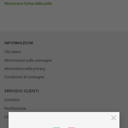
Rimuovere l’urina dalla pelle
INFORMAZIONI
Chi siamo
Informazioni sulla consegna
Informativa sulla privacy
Condizioni di consegna
SERVIZIO CLIENTI
Contatto
Restituzione
×
Localizzatore di negozi