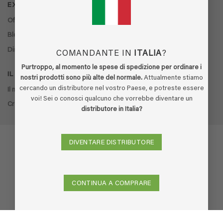
EXTRA
Offerte
Blog
Distributori
COMANDANTE IN
ITALIA
?
Purtroppo, al momento le spese di spedizione per ordinare i
IL MIO ACCOUNT
nostri prodotti sono più alte del normale.
Attualmente stiamo
cercando un distributore nel vostro Paese, e potreste essere
Il mio account
voi! Sei o conosci qualcuno che vorrebbe diventare un
Cronologia ordini
distributore in Italia?
DIVENTARE DISTRIBUTORE
Visa
PayPal
Stripe
MasterCard
Cash
On
CONTINUA A COMPRARE
Delivery
Copyright 2026 ©
Ecodor
-
Built by Boldframe