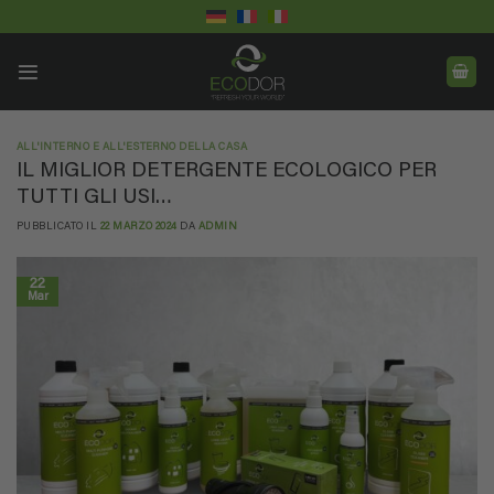
Salta
ai
contenuti
ALL'INTERNO E ALL'ESTERNO DELLA CASA
IL MIGLIOR DETERGENTE ECOLOGICO PER
TUTTI GLI USI…
PUBBLICATO IL
22 MARZO 2024
DA
ADMIN
22
Mar