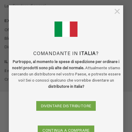
Localizzatore di negozi
×
EXTRA
Offerte
Blog
Distributori
COMANDANTE IN
ITALIA
?
Purtroppo, al momento le spese di spedizione per ordinare i
IL MIO ACCOUNT
nostri prodotti sono più alte del normale.
Attualmente stiamo
Il mio account
cercando un distributore nel vostro Paese, e potreste essere
Cronologia ordini
voi! Sei o conosci qualcuno che vorrebbe diventare un
distributore in Italia?
DIVENTARE DISTRIBUTORE
Visa
PayPal
Stripe
MasterCard
Cash
On
Delivery
Copyright 2026 ©
Ecodor
-
Built by Boldframe
CONTINUA A COMPRARE