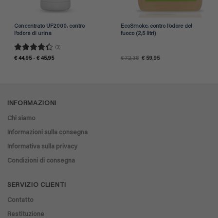
Concentrato UF2000, contro
EcoSmoke, contro l’odore del
l’odore di urina
fuoco (2,5 litri)
(3)
Valutato
Fascia
Il
Il
€
44,95
-
€
45,95
€
72,38
€
59,95
di
prezzo
prezzo
4.33
su 5
prezzo:
originale
attuale
da
era:
è:
€ 44,95
€ 72,38.
€ 59,95.
a
€ 45,95
INFORMAZIONI
Chi siamo
Informazioni sulla consegna
Informativa sulla privacy
Condizioni di consegna
SERVIZIO CLIENTI
Contatto
Restituzione