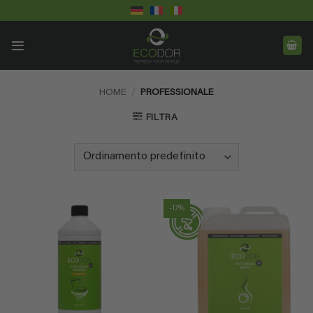
Salta
ai
contenuti
HOME
/
PROFESSIONALE
FILTRA
-17%