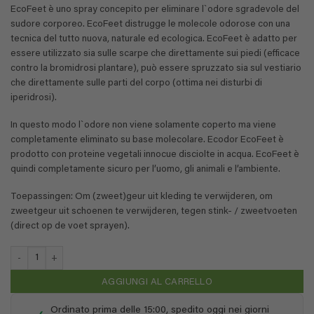
EcoFeet è uno spray concepito per eliminare l`odore sgradevole del
sudore corporeo. EcoFeet distrugge le molecole odorose con una
tecnica del tutto nuova, naturale ed ecologica. EcoFeet è adatto per
essere utilizzato sia sulle scarpe che direttamente sui piedi (efficace
contro la bromidrosi plantare), può essere spruzzato sia sul vestiario
che direttamente sulle parti del corpo (ottima nei disturbi di
iperidrosi).
In questo modo l`odore non viene solamente coperto ma viene
completamente eliminato su base molecolare. Ecodor EcoFeet è
prodotto con proteine vegetali innocue disciolte in acqua. EcoFeet è
quindi completamente sicuro per l’uomo, gli animali e l’ambiente.
Toepassingen: Om (zweet)geur uit kleding te verwijderen, om
zweetgeur uit schoenen te verwijderen, tegen stink- / zweetvoeten
(direct op de voet sprayen).
EcoFeet - 0,1 litri (formato viaggio) quantità
AGGIUNGI AL CARRELLO
Ordinato prima delle 15:00, spedito oggi nei giorni