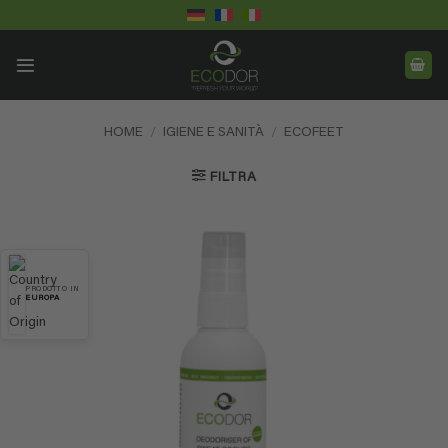
Salta
ai
contenuti
HOME
/
IGIENE E SANITÀ
/
ECOFEET
FILTRA
PRODOTTO IN
EUROPA