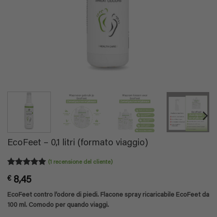
EcoFeet – 0,1 litri (formato viaggio)
(
1
recensione del cliente)
Valutato
1
5
€
8,45
su 5 su
base di
EcoFeet contro l’odore di piedi. Flacone spray ricaricabile EcoFeet da
recensioni
100 ml. Comodo per quando viaggi.