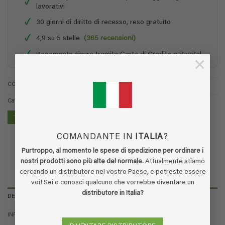
✓
lavorativi
✓
30 giorni di diritto di recesso, reso gratuito
✓
4,9 su 5 stelle
(365 recensioni)
✓
Pagamento sicuro tramite Carta di Credito e PayPal
×
COD:
12.20.001
Categoria:
EcoFeet
TROVA UN PUNTO VENDITA
COMANDANTE IN
ITALIA
?
Purtroppo, al momento le spese di spedizione per ordinare i
nostri prodotti sono più alte del normale.
Attualmente stiamo
cercando un distributore nel vostro Paese, e potreste essere
voi! Sei o conosci qualcuno che vorrebbe diventare un
distributore in Italia?
DESCRIZIONE
INFORMAZIONI AGGIUNTIVE