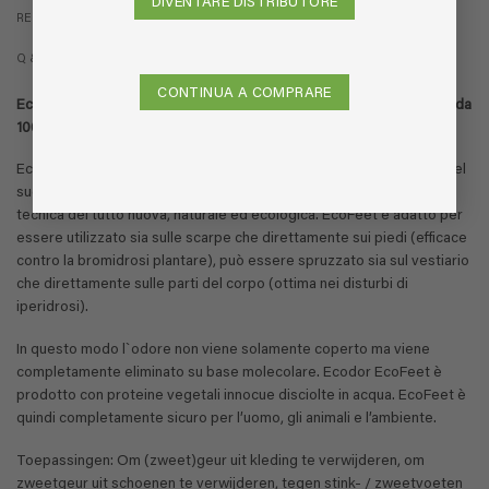
DIVENTARE DISTRIBUTORE
RECENSIONI (1)
Q & A
CONTINUA A COMPRARE
EcoFeet contro l’odore di piedi. Flacone spray ricaricabile EcoFeet da
100 ml. Comodo per quando viaggi.
EcoFeet è uno spray concepito per eliminare l`odore sgradevole del
sudore corporeo. EcoFeet distrugge le molecole odorose con una
tecnica del tutto nuova, naturale ed ecologica. EcoFeet è adatto per
essere utilizzato sia sulle scarpe che direttamente sui piedi (efficace
contro la bromidrosi plantare), può essere spruzzato sia sul vestiario
che direttamente sulle parti del corpo (ottima nei disturbi di
iperidrosi).
In questo modo l`odore non viene solamente coperto ma viene
completamente eliminato su base molecolare. Ecodor EcoFeet è
prodotto con proteine vegetali innocue disciolte in acqua. EcoFeet è
quindi completamente sicuro per l’uomo, gli animali e l’ambiente.
Toepassingen: Om (zweet)geur uit kleding te verwijderen, om
zweetgeur uit schoenen te verwijderen, tegen stink- / zweetvoeten