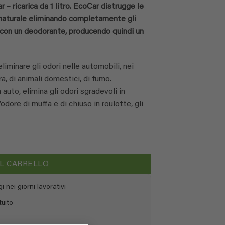
 – ricarica da 1 litro. EcoCar distrugge le
o naturale eliminando completamente gli
li con un deodorante, producendo quindi un
liminare gli odori nelle automobili, nei
ra, di animali domestici, di fumo.
 auto, elimina gli odori sgradevoli in
’odore di muffa e di chiuso in roulotte, gli
AL CARRELLO
 nei giorni lavorativi
tuito