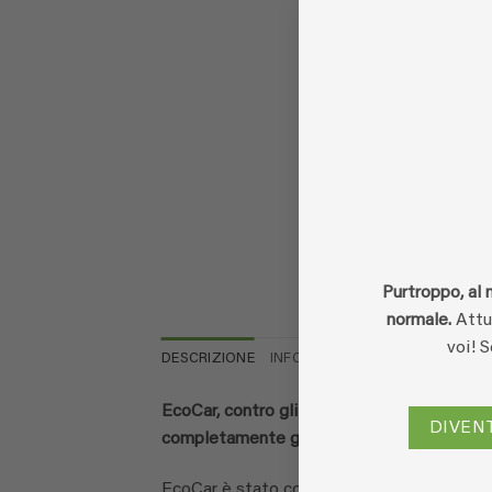
Purtroppo, al 
normale.
Attua
voi! 
DESCRIZIONE
INFORMAZIONI AGGIUNTIVE
R
EcoCar, contro gli odori in macchina. EcoCar
DIVEN
completamente gli odori sgradevoli dall‘ ar
EcoCar è stato concepito con l’intento di eli