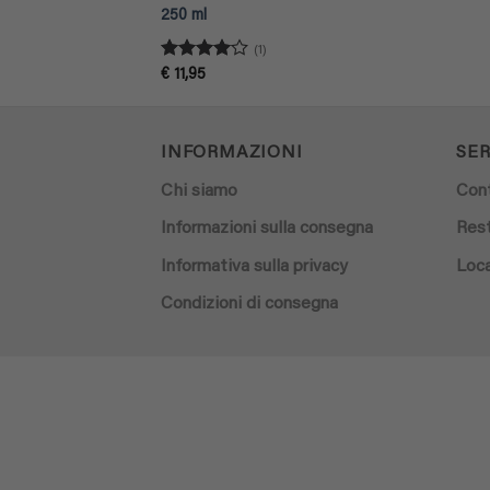
250 ml
(1)
Valutato
€
11,95
4
su 5
INFORMAZIONI
SER
Chi siamo
Con
Informazioni sulla consegna
Rest
Informativa sulla privacy
Loca
Condizioni di consegna