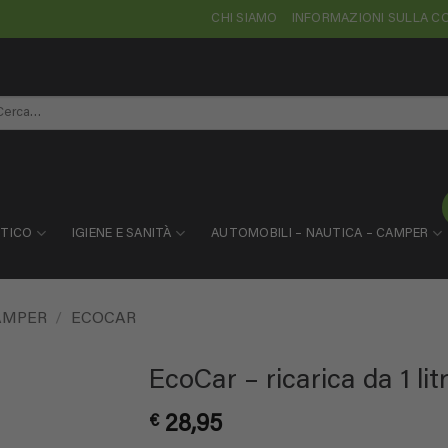
CHI SIAMO
INFORMAZIONI SULLA 
rca:
STICO
IGIENE E SANITÀ
AUTOMOBILI – NAUTICA – CAMPER
AMPER
/
ECOCAR
EcoCar – ricarica da 1 lit
€
28,95