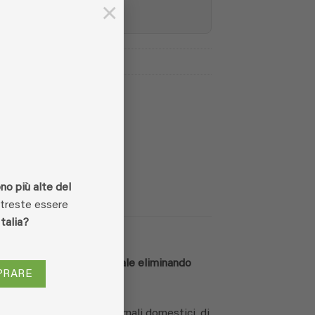
×
edito e PayPal
no più alte del
otreste essere
Italia?
aria in via del tutto naturale eliminando
PRARE
uglio di odori.
ifiuti e spazzatura, di animali domestici, di