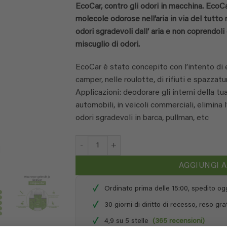
EcoCar, contro gli odori in macchina. EcoCar
molecole odorose nell’aria in via del tutt
odori sgradevoli dall‘ aria e non coprendo
miscuglio di odori.
EcoCar è stato concepito con l’intento di e
camper, nelle roulotte, di rifiuti e spazzatu
Applicazioni: deodorare gli interni della tua
automobili, in veicoli commerciali, elimina l
odori sgradevoli in barca, pullman, etc
EcoCar - ricarica da 1 litro quantità
AGGIUNGI 
✓
Ordinato prima delle 15:00, spedito oggi
✓
30 giorni di diritto di recesso, reso gra
✓
4,9 su 5 stelle
(365 recensioni)