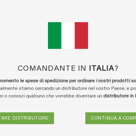
✓
Pagamento sicuro tramite Carta di Cr
COD:
13.10.004
Categoria:
EcoCar
TROVA UN PUNTO VENDITA
COMANDANTE IN
ITALIA
?
momento le spese di spedizione per ordinare i nostri prodotti so
lmente stiamo cercando un distributore nel vostro Paese, e p
Sei o conosci qualcuno che vorrebbe diventare un
distributore in 
ECENSIONI (0)
Q & A
 – ricarica da 1 litro. EcoCar distrugge le molecole odorose nell’
TARE DISTRIBUTORE
CONTINUA A COM
ia e non coprendoli con un deodorante, producendo quindi un misc
minare gli odori nelle automobili, nei camper, nelle roulotte, di r