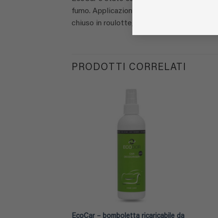
fumo. Applicazioni: deodorare gli interni del
chiuso in roulotte, gli odori sgradevoli in b
PRODOTTI CORRELATI
EcoCar – bomboletta ricaricabile da