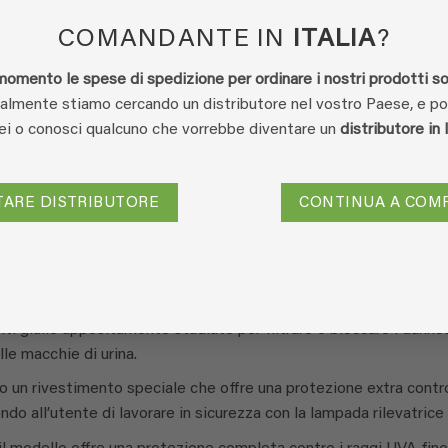
gli odori d’urina
COMANDANTE IN
ITALIA
?
TROVA UN PUNTO VENDITA
momento le spese di spedizione per ordinare i nostri prodotti so
lmente stiamo cercando un distributore nel vostro Paese, e p
Sei o conosci qualcuno che vorrebbe diventare un
distributore in 
TARE DISTRIBUTORE
CONTINUA A COM
ECENSIONI (1)
Q & A
 sono stati progettati appositamente per proteggere l’utente dur
 le caratteristiche principali:
lenti gialle appositamente studiate per filtrare e bloccare i dannos
lle macchie di urina.
no un rivestimento speciale che offre una protezione extra contr
ndo all’utente di lavorare in sicurezza con la lampada rilevatrice