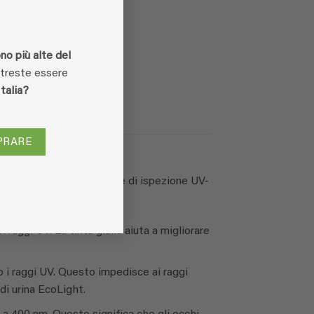
no più alte del
otreste essere
Italia?
PRARE
ante l’utilizzo di lampade di ispezione UV-
i raggi UV. La tinta gialla aiuta a migliorare
o i raggi UV. Questo impedisce ai raggi
 di urina EcoLight.