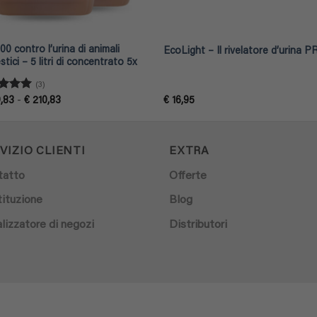
0 contro l’urina di animali
EcoLight – Il rivelatore d’urina 
tici – 5 litri di concentrato 5x
(3)
tato
5
Fascia
,83
-
€
210,83
€
16,95
di
prezzo:
da
€ 209,83
a
VIZIO CLIENTI
EXTRA
€ 210,83
tatto
Offerte
ituzione
Blog
lizzatore di negozi
Distributori