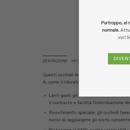
Purtroppo, al 
normale.
Attua
voi! 
DIVEN
DESCRIZIONE
INFORMAZIONI AGGIUNTIVE
R
Questi occhiali leggeri per l’ispezione UV
A, come il rilevatore di urina EcoLight. Ecco
Lenti gialli: gli occhiali sono dotati di 
il contrasto e facilita l’individuazione de
Rivestimento speciale: gli occhiali han
nocivi di raggiungere gli occhi, consente