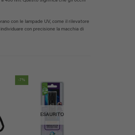
 a 400 nm. Questo significa che gli occhi
orano con le lampade UV, come il rilevatore
 individuare con precisione la macchia di
-7%
ESAURITO