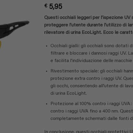
Valutato
1
5
€
5,95
su 5 su
base di
recensioni
Questi occhiali leggeri per l’ispezione UV
proteggere l’utente durante l’utilizzo di 
rilevatore di urina EcoLight. Ecco le caratte
Occhiali gialli: gli occhiali sono dotati
filtrare e bloccare i dannosi raggi UV. La
e facilita l’individuazione delle macchie 
Rivestimento speciale: gli occhiali han
protezione extra contro i raggi UV. Que
gli occhi, consentendo all’utente di lavo
di urina EcoLight.
Protezione al 100% contro i raggi UVA:
contro i raggi UVA fino a 400 nm. Quest
completamente schermati dalle fonti d
In conclusione, questi occhiali protettivi 