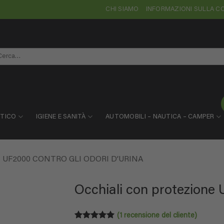
CHI SIAMO
INFORMAZIONI SULLA 
rca:
STICO
IGIENE E SANITÀ
AUTOMOBILI – NAUTICA – CAMPER
UF2000 CONTRO GLI ODORI D’URINA
Occhiali con protezione U
(
1
recensione del cliente)