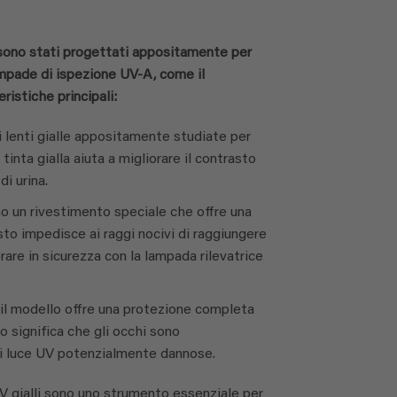
 sono stati progettati appositamente per
lampade di ispezione UV-A, come il
ristiche principali:
 di lenti gialle appositamente studiate per
 tinta gialla aiuta a migliorare il contrasto
di urina.
no un rivestimento speciale che offre una
sto impedisce ai raggi nocivi di raggiungere
rare in sicurezza con la lampada rilevatrice
 il modello offre una protezione completa
o significa che gli occhi sono
i luce UV potenzialmente dannose.
UV gialli sono uno strumento essenziale per