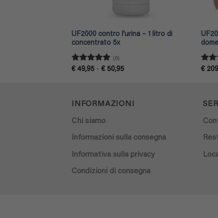
ina di animali
UF2000 contro l’urina – 1 litro di
UF200
itri di ricarica
concentrato 5x
domes
(8)
Valutato
Valu
Fascia
€
49,95
-
€
50,95
€
209
ezzo
di
4.88
su 5
su 5
tuale
prezzo:
da
6,30.
€ 49,95
a
INFORMAZIONI
SER
€ 50,95
Chi siamo
Con
Informazioni sulla consegna
Rest
Informativa sulla privacy
Loca
Condizioni di consegna