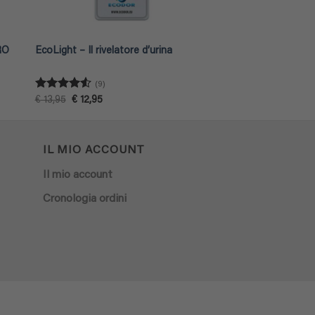
PRO
EcoLight – Il rivelatore d’urina
(9)
Valutato
Il
Il
€
13,95
€
12,95
prezzo
prezzo
4.56
su 5
originale
attuale
era:
è:
€ 13,95.
€ 12,95.
IL MIO ACCOUNT
Il mio account
Cronologia ordini