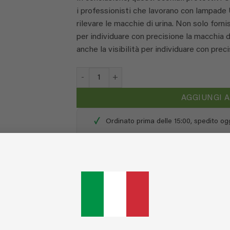
i professionisti che lavorano con lampade U
rilevare le macchie di urina. Non solo forn
per individuare con precisione la macchia d
anche la visibilità per individuare con preci
Occhiali con protezione UV (gialli) quantità
AGGIUNGI 
✓
Ordinato prima delle 15:00, spedito oggi
✓
30 giorni di diritto di recesso, reso gra
✓
4,9 su 5 stelle
(365 recensioni)
✓
Pagamento sicuro tramite Carta di Cr
COD:
41.00.512
Categorie:
EcoLight - Rilevatore di macchie di urina
,