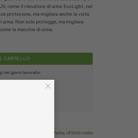
V, come il rilevatore di urine EcoLight, nel
isce protezione, ma migliora anche la vista
i urina. Non solo protegge, ma migliora
sione la macchia di urina.
AL CARRELLO
 nei giorni lavorativi
×
tuito
edito e PayPal
UF2000 4Pets contro gli odori d’urina
,
UF2000 contro