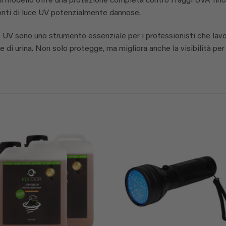
il modello offre una protezione completa contro i raggi UVA fino
nti di luce UV potenzialmente dannose.
one UV sono uno strumento essenziale per i professionisti che lav
e di urina. Non solo protegge, ma migliora anche la visibilità per